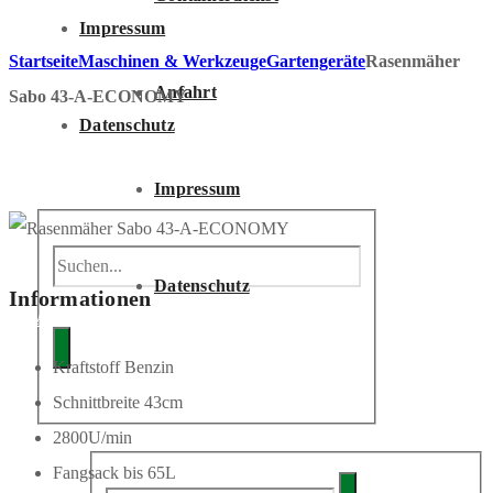
Impressum
Startseite
Maschinen & Werkzeuge
Gartengeräte
Rasenmäher
Anfahrt
Sabo 43-A-ECONOMY
Datenschutz
Impressum
Datenschutz
Informationen
Anfrage
Kraftstoff Benzin
ANFRAGE
Schnittbreite 43cm
2800U/min
Fangsack bis 65L