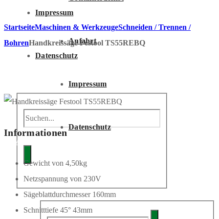
Impressum
Startseite
Maschinen & Werkzeuge
Schneiden / Trennen /
Anfahrt
Bohren
Handkreissäge Festool TS55REBQ
Datenschutz
Impressum
Datenschutz
Informationen
Anfrage
Gewicht von 4,50kg
ANFRAGE
Netzspannung von 230V
Sägeblattdurchmesser 160mm
Schnitttiefe 45° 43mm