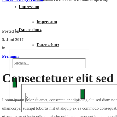
Impressum
Impressum
Datenschutz
Posted on
5. Juni 2017
Datenschutz
in
Premium
ANFRAGE
Consectetuer elit sed
Anfrage
Lorem ipsum dolor sit amet, consectetuer adipiscing elit, sed diam n
ullamcorper suscipit lobortis nisl ut aliquip ex ea commodo consequat. D
et accumsan et iusto odio dignissim qui blandit praesent luptatum zzril d