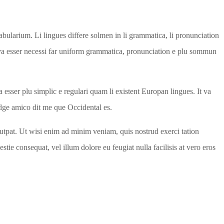
abularium. Li lingues differe solmen in li grammatica, li pronunciation
n va esser necessi far uniform grammatica, pronunciation e plu sommun
 esser plu simplic e regulari quam li existent Europan lingues. It va
idge amico dit me que Occidental es.
utpat. Ut wisi enim ad minim veniam, quis nostrud exerci tation
tie consequat, vel illum dolore eu feugiat nulla facilisis at vero eros