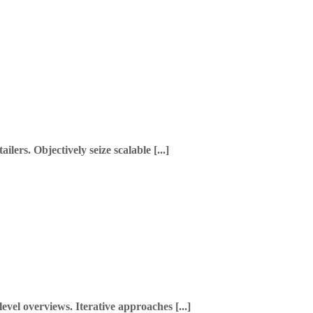
lers. Objectively seize scalable [...]
vel overviews. Iterative approaches [...]