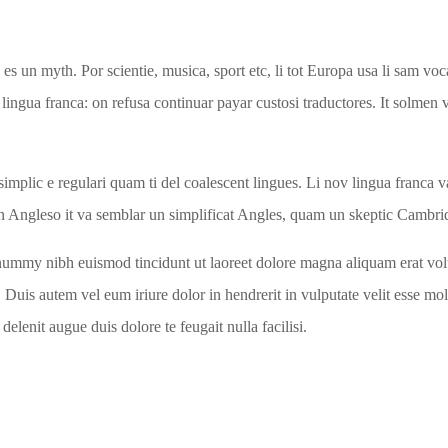
s un myth. Por scientie, musica, sport etc, li tot Europa usa li sam voc
 lingua franca: on refusa continuar payar custosi traductores. It solme
implic e regulari quam ti del coalescent lingues. Li nov lingua franca va
 un Angleso it va semblar un simplificat Angles, quam un skeptic Cambr
onummy nibh euismod tincidunt ut laoreet dolore magna aliquam erat vol
uis autem vel eum iriure dolor in hendrerit in vulputate velit esse moles
elenit augue duis dolore te feugait nulla facilisi.