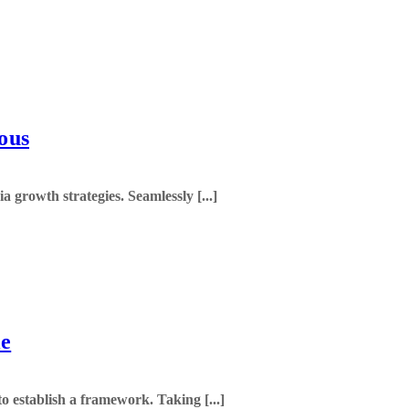
ous
 growth strategies. Seamlessly [...]
le
 establish a framework. Taking [...]