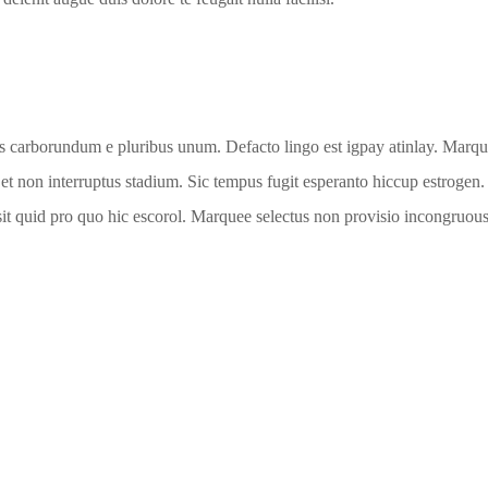
us carborundum e pluribus unum. Defacto lingo est igpay atinlay. Marqu
t non interruptus stadium. Sic tempus fugit esperanto hiccup estrogen.
t quid pro quo hic escorol. Marquee selectus non provisio incongruous 