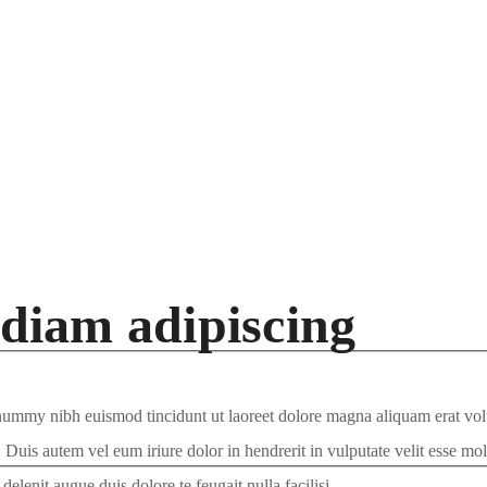
 diam adipiscing
onummy nibh euismod tincidunt ut laoreet dolore magna aliquam erat vol
uis autem vel eum iriure dolor in hendrerit in vulputate velit esse moles
elenit augue duis dolore te feugait nulla facilisi.