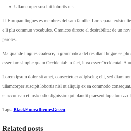
Ullamcorper suscipit lobortis nisl
Li Europan lingues es membres del sam familie. Lor separat existentie e
e li plu commun vocabules. Omnicos directe al desirabilita; de un nov
paroles.
Ma quande lingues coalesce, li grammatica del resultant lingue es plu s
esser tam simplic quam Occidental: in fact, it va esser Occidental. A
Lorem ipsum dolor sit amet, consectetuer adipiscing elit, sed diam n
ullamcorper suscipit lobortis nisl ut aliquip ex ea commodo consequat. D
et accumsan et iusto odio dignissim qui blandit praesent luptatum zzril d
Tags:
Black
Enovathemes
Green
Related posts